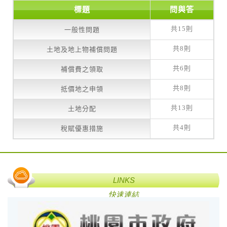
標題
問與答
共15則
一般性問題
共8則
土地及地上物補償問題
共6則
補償費之領取
共8則
抵價地之申領
共13則
土地分配
共4則
稅賦優惠措施
LINKS
快速連結